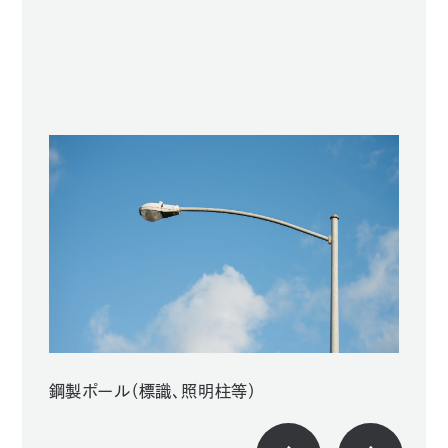
Sample
鋼製ポール（標識、照明柱等）
金属製