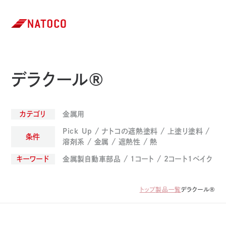
デラクール®
カテゴリ
金属用
Pick Up
ナトコの遮熱塗料
上塗り塗料
条件
溶剤系
金属
遮熱性
熱
キーワード
金属製自動車部品
1コート
2コート1ベイク
トップ
製品一覧
デラクール®