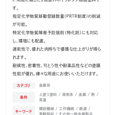
す。
指定化学物質移動登録数量(PRTR制度)の削減
が可能。
特定化学物質障害予防規則（特化則）にも対応
し、環境にも配慮。
速乾性で、優れた肉持ちで優雅な仕上がりが得ら
れます。
耐候性、密着性、可とう性や耐薬品性などの塗膜
性能が優れ、様々な用途にお使いいただけます。
金属用
カテゴリ
上塗り塗料
溶剤系
金属
熱
条件
常温
建設機械
工作機械
鉄道
キーワード
景観部材
その他一般金属製品