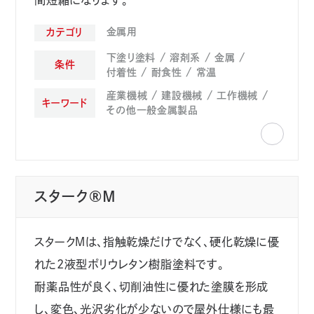
間短縮になります。
意匠性
付着性
環境対応
自己修復性
金属用
カテゴリ
光学特性
防曇性
耐食性
撥水性
防汚性
遮熱性
高耐久性
ノンヒューム
下塗り塗料
溶剤系
金属
条件
厚膜可
高エッジカバー
その他特徴
付着性
耐食性
常温
産業機械
建設機械
工作機械
キーワード
その他一般金属製品
硬化方法
湿気
熱
UV
常温
スターク®M
キーワード
スタークＭは、指触乾燥だけでなく、硬化乾燥に優
れた2液型ポリウレタン樹脂塗料です。
Te-onシリーズ
医療機器
産業機械
耐薬品性が良く、切削油性に優れた塗膜を形成
建設機械
工作機械
鉄道
し、変色、光沢劣化が少ないので屋外仕様にも最