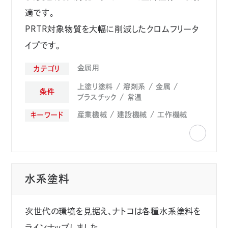
景観部材
オフィス家具
家庭用品
適です。
その他一般金属製品
サイディング（窯業系・⾦属系）
外装部材
PRTR対象物質を大幅に削減したクロムフリータ
エクステリア部材
フローリング材
イプです。
⽊製住宅⽤部材
内装化粧板
自動車内装
ヘッドランプ
金属用
カテゴリ
ホイールキャップ
金属製自動車部品
上塗り塗料
溶剤系
金属
条件
光学フィルム
プラスチック
常温
ペイントプロテクションフィルム
産業機械
建設機械
工作機械
キーワード
加飾フィルム
ウェアラブルデバイス
スマートフォン・タブレット
情報端末アクセサリー
パソコン
レンズ
インクリボン
包装用品・容器
1コート
2コート1ベイク
水系塗料
次世代の環境を見据え、ナトコは各種水系塗料を
ラインナップしました。