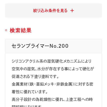
インクジェット印刷
中塗り塗料
上塗り塗料
下塗り塗料
模様塗料
その他用途
カテゴリ
塗料種
検索結果
溶剤系
水系
粉体系
無溶剤系
未選択
弱溶剤系
剥離剤
セランプライマーNo.200
条件
基材種
シリコンアクリル系の湿気硬化メカニズムにより
金属
プラスチック
無機素材
木質素材
空気中の湿気、水分が存在する事によって硬化が
未選択
ガラス
その他基材種
促進される下塗り塗料です。
金属素材（鉄・亜鉛メッキ・非鉄金属）に対する密
キーワード
特徴
着性に優れています。
高分子設計の為乾燥性に優れ、上塗工程への時
低温焼付
抗菌・抗ウィルス
耐摩耗性
工作機械
触感
伸縮性・追従性
帯電防止性