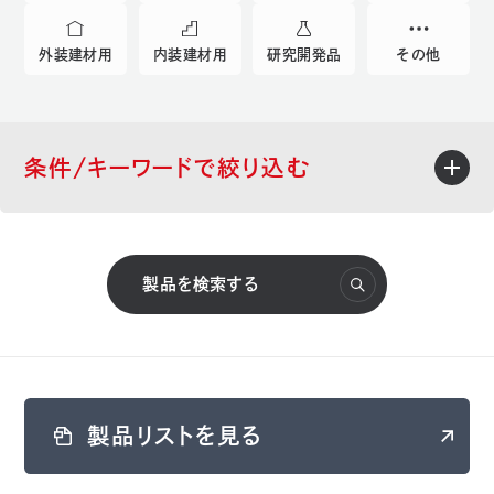
外装建材用
内装建材用
研究開発品
その他
条件/キーワードで絞り込む
おすすめ
製品を検索する
新製品
Pick Up
ナトコの遮熱塗料
Te-onシリーズ
パフォーマシリーズ
スケルトン
用途
製品リストを見る
プラスチック用添加剤
グラビア印刷