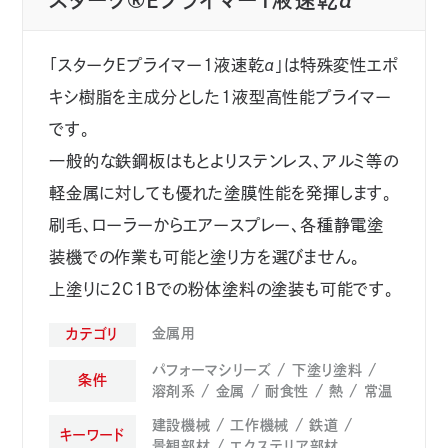
スターク®Eプライマー1液速乾α
「スタークEプライマー1液速乾α」は特殊変性エポ
キシ樹脂を主成分とした1液型高性能プライマー
です。
一般的な鉄鋼板はもとよりステンレス、アルミ等の
軽金属に対しても優れた塗膜性能を発揮します。
刷毛、ローラーからエアースプレー、各種静電塗
装機での作業も可能と塗り方を選びません。
上塗りに2C1Bでの粉体塗料の塗装も可能です。
金属用
カテゴリ
パフォーマシリーズ
下塗り塗料
条件
溶剤系
金属
耐食性
熱
常温
建設機械
工作機械
鉄道
キーワード
景観部材
エクステリア部材