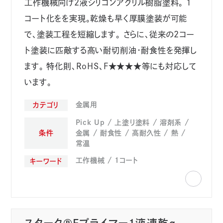
工作機械向け２液シリコンアクリル樹脂塗料。 １
コート化をを実現。乾燥も早く厚膜塗装が可能
で、塗装工程を短縮します。 さらに、従来の２コー
ト塗装に匹敵する高い耐切削油・耐食性を発揮し
ます。 特化則、RoHS、F★★★★等にも対応して
います。
金属用
カテゴリ
Pick Up
上塗り塗料
溶剤系
条件
金属
耐食性
高耐久性
熱
常温
工作機械
1コート
キーワード