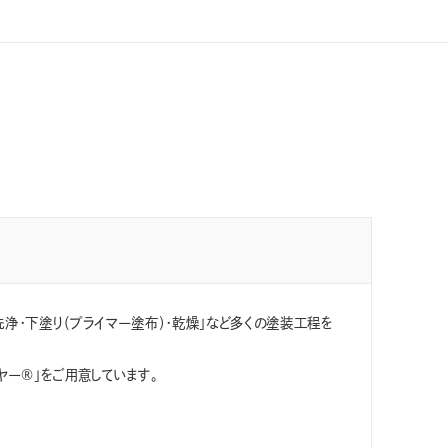
り塗料
模様塗料
付着性
高耐久性
浄・下塗り（プライマー塗布）・乾燥」など多くの塗装工程を
ヤー®」をご用意しています。