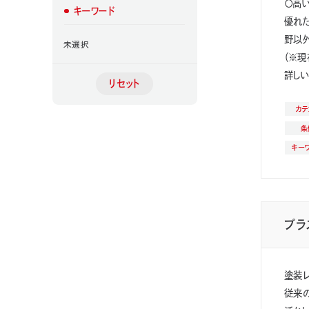
〇高
キーワード
優れた
野以
Te-onシリーズ
医療機器
産業
未選択
サイディング（窯業系・⾦属系）
外装
（※現
ホイールキャップ
金属製自動車部品
詳し
スマートフォン・タブレット
情報端末
カテ
条
キー
プラ
塗装
従来