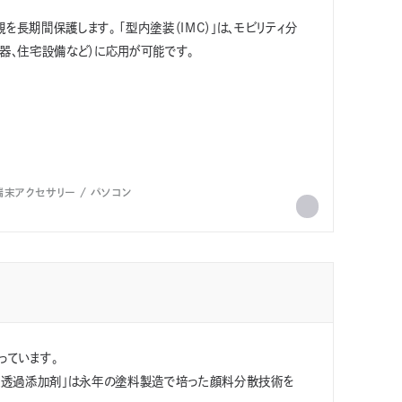
長期間保護します。 「型内塗装（IMC）」は、モビリティ分
器、住宅設備など）に応用が可能です。
家庭用品
その他一般金属製品
粧板
自動車内装
ヘッドランプ
ェアラブルデバイス
1コート
2コート1ベイク
端末アクセサリー
パソコン
っています。
外線透過添加剤」は永年の塗料製造で培った顔料分散技術を