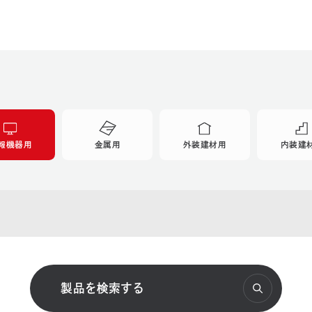
報機器用
金属用
外装建材用
内装建
ナトコの遮熱塗料
Te-onシリーズ
パフォーマシリーズ
スケルトン
製品を検索する