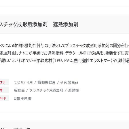
スチック成形用添加剤 遮熱添加剤
レスによる加飾・機能性付与の手法としてプラスチック成形用添加剤の開発を行
添加剤」は、ナトコが手掛けた遮熱塗料「デラクール®」の効果を、塗装せずに実
難しいといわれている柔軟素材（TPU、PVC、熱可塑性エラストマー）や、難付着素
モビリティ用
情報機器用
研究開発品
ゴリ
新製品
プラスチック用添加剤
遮熱性
件
自動車内装
ワード