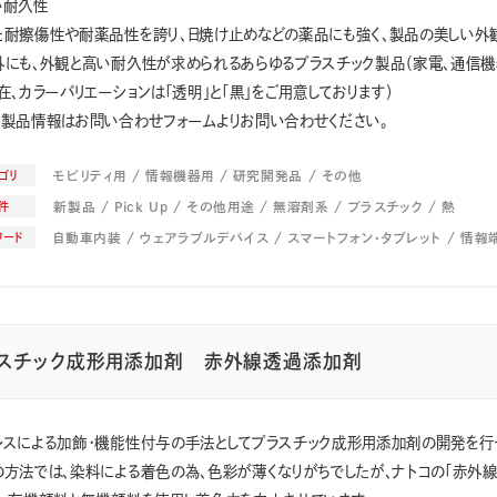
い耐久性
耐擦傷性や耐薬品性を誇り、日焼け止めなどの薬品にも強く、製品の美しい外観を
外にも、外観と高い耐久性が求められるあらゆるプラスチック製品（家電、通信機
機械
建設機械
工作機械
鉄道
景観部材
オフィス家具
部材
エクステリア部材
フローリング材
⽊製住宅⽤部材
内装化
在、カラーバリエーションは「透明」と「黒」をご用意しております）
光学フィルム
ペイントプロテクションフィルム
加飾フィルム
ウ
い製品情報はお問い合わせフォームよりお問い合わせください。
アクセサリー
パソコン
レンズ
インクリボン
包装用品・容器
モビリティ用
情報機器用
研究開発品
その他
ゴリ
新製品
Pick Up
その他用途
無溶剤系
プラスチック
熱
件
自動車内装
ウェアラブルデバイス
スマートフォン・タブレット
情報
ワード
スチック成形用添加剤 赤外線透過添加剤
レスによる加飾・機能性付与の手法としてプラスチック成形用添加剤の開発を行
の方法では、染料による着色の為、色彩が薄くなりがちでしたが、ナトコの「赤