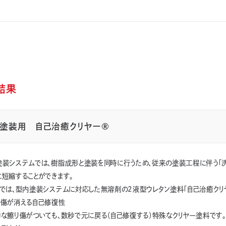
グラビア印刷
インクジェット印刷
中塗り塗料
上塗り塗料
下塗
系
無溶剤系
弱溶剤系
剥離剤
無機素材
木質素材
ガラス
その他基材種
結果
ィルス
耐摩耗性
触感
伸縮性・追従性
帯電防止性
意匠性
塗装用 自己治癒クリヤー®
光学特性
防曇性
耐食性
撥水性
防汚性
遮熱性
高エッジカバー
その他特徴
塗装システムでは、樹脂成形と塗装を同時に行うため、従来の塗装工程に伴う「洗
常温
短縮することができます。
コでは、型内塗装システムに対応した無溶剤の2液型ウレタン塗料「自己治癒クリ
り傷が消える自己修復性
的な擦り傷がついても、数秒で元に戻る（自己修復する）特殊なクリヤー塗料です。
キーワード