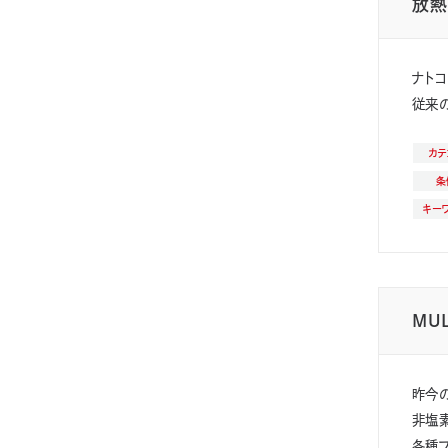
放熱
ナトコ
従来の
カテ
条
キー
MU
昨今
非塩
各種プ