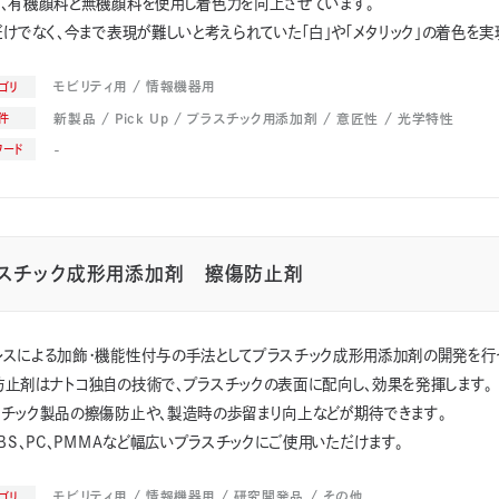
し、有機顔料と無機顔料を使用し着色力を向上させています。
だけでなく、今まで表現が難しいと考えられていた「白」や「メタリック」の着色を実
モビリティ用
情報機器用
ゴリ
新製品
Pick Up
プラスチック用添加剤
意匠性
光学特性
件
-
ワード
スチック成形用添加剤 擦傷防止剤
レスによる加飾・機能性付与の手法としてプラスチック成形用添加剤の開発を行
防止剤はナトコ独自の技術で、プラスチックの表面に配向し、効果を発揮します。
スチック製品の擦傷防止や、製造時の歩留まり向上などが期待できます。
ABS、PC、PMMAなど幅広いプラスチックにご使用いただけます。
モビリティ用
情報機器用
研究開発品
その他
ゴリ