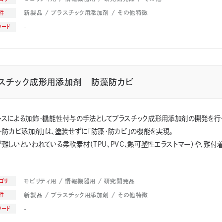
新製品
プラスチック用添加剤
その他特徴
件
-
ワード
スチック成形用添加剤 防藻防カビ
レスによる加飾・機能性付与の手法としてプラスチック成形用添加剤の開発を行
・防カビ添加剤」は、塗装せずに「防藻・防カビ」の機能を実現。
難しいといわれている柔軟素材（TPU、PVC、熱可塑性エラストマー）や、難付着素
モビリティ用
情報機器用
研究開発品
ゴリ
新製品
プラスチック用添加剤
その他特徴
件
-
ワード