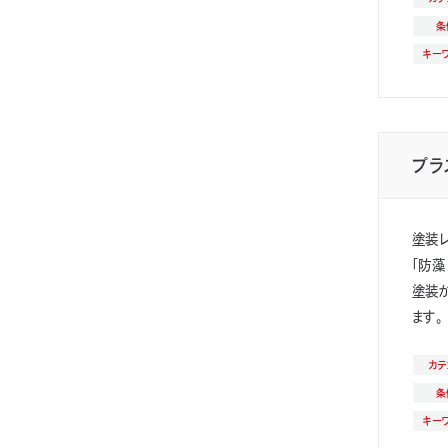
条
キー
プラ
塗装
「防藻
塗装が
ます。
カテ
条
キー