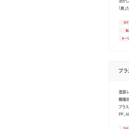
活か
「黒」
カテ
条
キー
プラ
塗装
擦傷
プラ
PP、
カテ