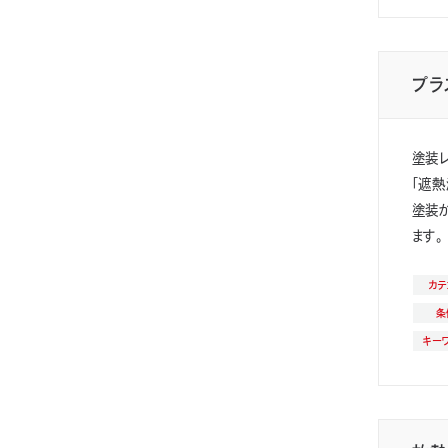
プラ
塗装
「遮熱
塗装が
ます。
カテ
条
キー