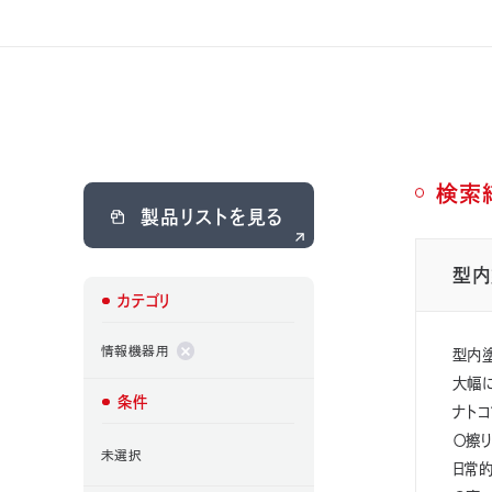
プラスチック用添加剤
用途
その他用途
溶剤系
水系
粉体
塗料種
金属
プラスチック
基材種
検索
製品リストを見る
低温焼付
抗菌・抗ウ
型内
環境対応
自己修復性
特徴
ノンヒューム
厚膜可
カテゴリ
情報機器用
型内
湿気
熱
UV
硬化方法
大幅に
条件
ナト
〇擦
未選択
日常