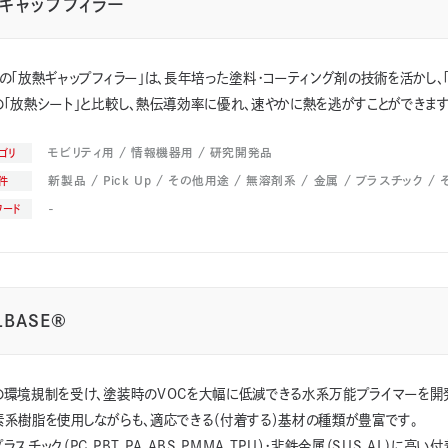
ギャップフィラー
の「放熱ギャップフィラー」は、長年培った塗料・コーティング剤の技術を活かし、
「放熱シート」と比較し、熱伝導効率に優れ、速やかに熱を逃がすことができます
モビリティ用
情報機器用
研究開発品
ゴリ
新製品
Pick Up
その他用途
無溶剤系
金属
プラスチック
件
-
ワード
LBASE®
の環境規制を受け、塗装時のVOCを大幅に低減できる水系万能プライマーを開発
素系樹脂を使用しながらも、適応できる（付着する）基材の種類が豊富です。
ラスチック（PC,PBT,PA,ABS,PMMA,TPU）・非鉄金属（SUS,AL)