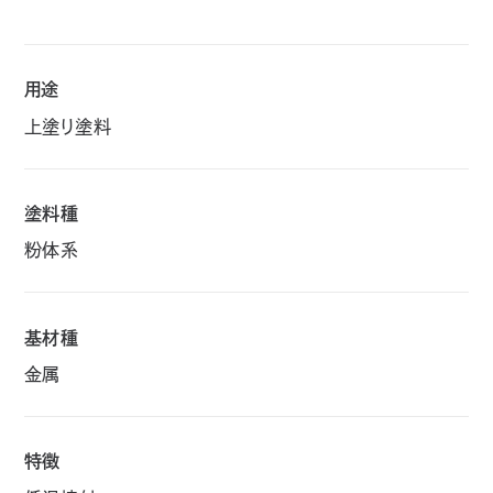
用途
上塗り塗料
塗料種
粉体系
基材種
金属
特徴